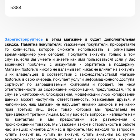
5384
Зарегистрируйтесь
в этом магазине и будет дополнительная
скидка.
Памятка покупателя:
Уважаемые покупатели, приобретайте
то количество, которое сможете использовать в ближайшее
время(например уже сегодня). Покупайте аккаунты только в том
случае, если Вы умеете и знаете как ими пользоваться! Если у Вас
возникают проблемы с аккаунтами - обратитесь в поддержку.
Магазин fbstore.ru никого не взламывает, никак не влияет на аккаунты
и их владельцев. В соответствии с законодательством! Магазин
fbstore.ru в свою очередь, покупает услуги информационного доступа,
сортирует по запрашиваемым критериям и продает, (не неся
ответственности за содержание информации), предупреждая, что в
случае уничтожения, блокирования, модификации либо копировании
данных может наступить ответственность. Уважаемые друзья, я
напоминаю, наш магазин не нарушает никаких законов и не каких
прав третьих лиц. Весь товар который мы предлагаем не
принадлежит третьим лицам. Если у вас есть вопросы - напишите нам
по контактам и мы предоставим все разъяснения о
происхождении товаров. Мы уважаем закон и стабильность в работе
нас и наших клиентов для нас в приорете. Нас находят по запросам:
купить аккаунт вк, купить вк аккаунт, купить аккаунты вк, купить
аккаунты инстаграм, купить аккаунт в вк, биржа аккаунтов, аккаунты