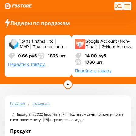
Лидеры по продажам
Почта firstmail.ltd |
Google Account (Non-
IMAP | Трастовая зона
Gmail) | 2-Hour Access.
.COM ❗️ Новые, Чистые
0.66
руб.
1856
шт.
14.00
руб.
❗️ С реальными
1760
шт.
логинами | ☑️
Перейти к товару
Специально для ФБ/
Перейти к товару
инст ☑️ и прочих
сервисов\соц.сетей.
Главная
Instagram
Instagram 2022 Indonesia IP. | Подтверждены по почте, почты
в комплекте нету. | 2фа+резервные коды.
Продукт