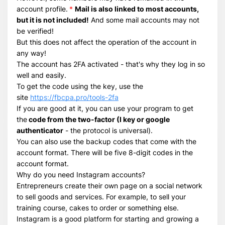
account profile.
*
Mail is also linked to most accounts,
Всего позиций в корзине
but it is not included!
And some mail accounts may not
Всего товара в корзине
(шт)
be verified!
Сумма к оплате (без скидок)
$
But this does not affect the operation of the account in
any way!
The account has 2FA activated - that's why they log in so
well and easily.
To get the code using the key, use the
site
https://fbcpa.pro/tools-2fa
If you are good at it, you can use your program to get
the
code from the two-factor (I key or google
authenticator
- the protocol is universal).
You can also use the backup codes that come with the
account format. There will be five 8-digit codes in the
account format.
Why do you need Instagram accounts?
Entrepreneurs create their own page on a social network
to sell goods and services. For example, to sell your
training course, cakes to order or something else.
Instagram is a good platform for starting and growing a