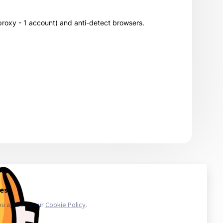
 proxy - 1 account) and anti-detect browsers.
 то количество, которое сможете использовать в ближайшее
икают проблемы с аккаунтами - обратитесь в поддержку. Магазин
.ru в свою очередь, покупает услуги информационного доступа,
ае уничтожения, блокирования, модификации либо копировании
третьих лиц. Весь товар который мы предлагаем не принадлежит
важаем закон и стабильность в работе нас и наших клиентов для