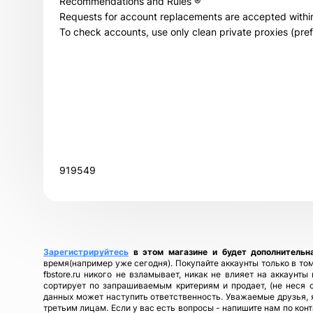
Recommendations and Rules ®
Requests for account replacements are accepted within
To check accounts, use only clean private proxies (pref
919549
Зарегистрируйтесь
в этом магазине и будет дополнительн
время(например уже сегодня). Покупайте аккаунты только в том
fbstore.ru никого не взламывает, никак не влияет на аккаунт
сортирует по запрашиваемым критериям и продает, (не неся 
данных может наступить ответственность. Уважаемые друзья, я
третьим лицам. Если у вас есть вопросы - напишите нам по кон