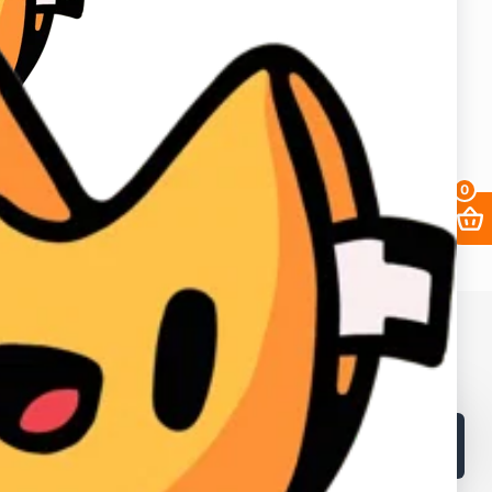
аунт в вк, биржа аккаунтов, аккаунты инстаграм, купить аккаунты
0
68. ИНН в Кыргызской республике: 02405202310226.
в и лайков
2fa
Заработать
Кабинет поставщика
Браузеры
Как получать выгоднее?
Контакты
Поддержка магазина