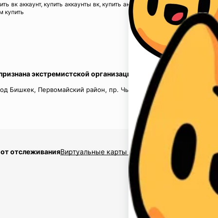
пить вк аккаунт, купить аккаунты вк, купить аккаунты инстаграм, купить акк
м купить
 признана экстремистской организацией в России.
од Бишкек, Первомайский район, пр. Чынгыз Айтматов, д.16, кв.
 от отслеживания
Виртуальные карты $2,5
Накрутка подписчико