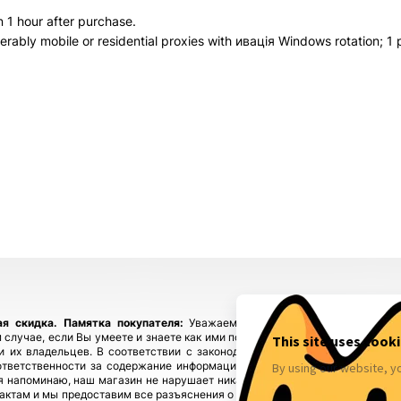
 1 hour after purchase.
erably mobile or residential proxies with ивація Windows rotation; 1
ая скидка.
Памятка покупателя:
Уважаемые покупатели, приобретайте
 случае, если Вы умеете и знаете как ими пользоваться! Если у Вас возн
ы и их владельцев. В соответствии с законодательством! Магазин fbstore
ответственности за содержание информации), предупреждая, что в случ
 напоминаю, наш магазин не нарушает никаких законов и не каких прав 
тактам и мы предоставим все разъяснения о происхождении товаров. Мы у