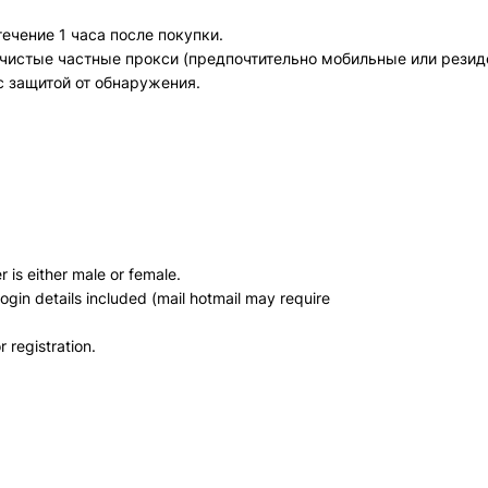
ечение 1 часа после покупки.
 чистые частные прокси (предпочтительно мобильные или резид
с защитой от обнаружения.
Всего позиций в корзине
Всего товара в корзине
(шт)
Сумма к оплате (без скидок)
$
is either male or female.
login details included (mail hotmail may require
 registration.