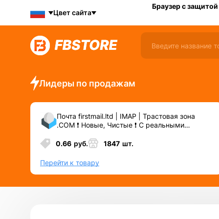
Браузер с защитой
Цвет сайта
Лидеры по продажам
Почта firstmail.ltd | IMAP | Трастовая зона
.COM ❗️ Новые, Чистые ❗️ С реальными
логинами | ☑️ Специально для ФБ/инст ☑️ и
прочих сервисов\соц.сетей.
0.66
руб.
1847
шт.
Перейти к товару