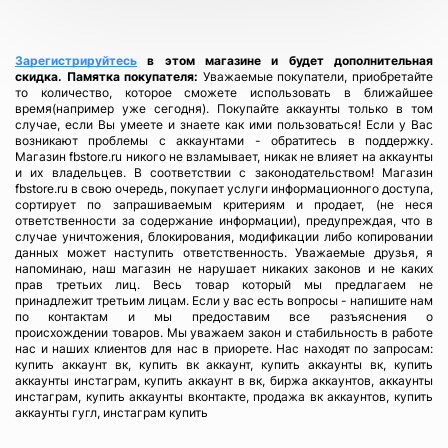
Всего позиций в корзине
Всего товара в корзине
(шт)
Сумма к оплате (без скидок)
$
Зарегистрируйтесь
в этом магазине и будет дополнительная
скидка.
Памятка покупателя:
Уважаемые покупатели, приобретайте
то количество, которое сможете использовать в ближайшее
время(например уже сегодня). Покупайте аккаунты только в том
случае, если Вы умеете и знаете как ими пользоваться! Если у Вас
возникают проблемы с аккаунтами - обратитесь в поддержку.
Магазин fbstore.ru никого не взламывает, никак не влияет на аккаунты
и их владельцев. В соответствии с законодательством! Магазин
fbstore.ru в свою очередь, покупает услуги информационного доступа,
сортирует по запрашиваемым критериям и продает, (не неся
ответственности за содержание информации), предупреждая, что в
случае уничтожения, блокирования, модификации либо копировании
данных может наступить ответственность. Уважаемые друзья, я
напоминаю, наш магазин не нарушает никаких законов и не каких
прав третьих лиц. Весь товар который мы предлагаем не
принадлежит третьим лицам. Если у вас есть вопросы - напишите нам
по контактам и мы предоставим все разъяснения о
происхождении товаров. Мы уважаем закон и стабильность в работе
нас и наших клиентов для нас в приорете. Нас находят по запросам:
купить аккаунт вк, купить вк аккаунт, купить аккаунты вк, купить
аккаунты инстаграм, купить аккаунт в вк, биржа аккаунтов, аккаунты
инстаграм, купить аккаунты вконтакте, продажа вк аккаунтов, купить
аккаунты гугл, инстаграм купить