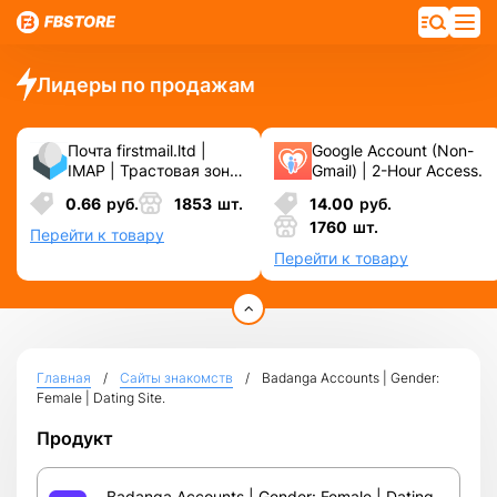
Лидеры по продажам
Почта firstmail.ltd |
Google Account (Non-
IMAP | Трастовая зона
Gmail) | 2-Hour Access.
.COM ❗️ Новые, Чистые
0.66
руб.
1853
шт.
14.00
руб.
❗️ С реальными
1760
шт.
логинами | ☑️
Перейти к товару
Специально для ФБ/
Перейти к товару
инст ☑️ и прочих
сервисов\соц.сетей.
Главная
Сайты знакомств
Badanga Accounts | Gender:
Female | Dating Site.
Продукт
Badanga Accounts | Gender: Female | Dating