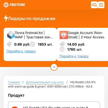
Лидеры по продажам
Почта firstmail.ltd |
Google Account (Non-
IMAP | Трастовая зона
Gmail) | 2-Hour Access.
.COM ❗️ Новые, Чистые
0.66
руб.
1853
шт.
14.00
руб.
❗️ С реальными
1760
шт.
логинами | ☑️
Перейти к товару
Специально для ФБ/
Перейти к товару
инст ☑️ и прочих
сервисов\соц.сетей.
Главная
Дополнительные соц сети.
HQ Reddit USA IPs
with warm up guide & gmail | 4001-6000+pk | 270-499ck - 63.6
Продукт
HQ Reddit USA IPs with warm up guide &