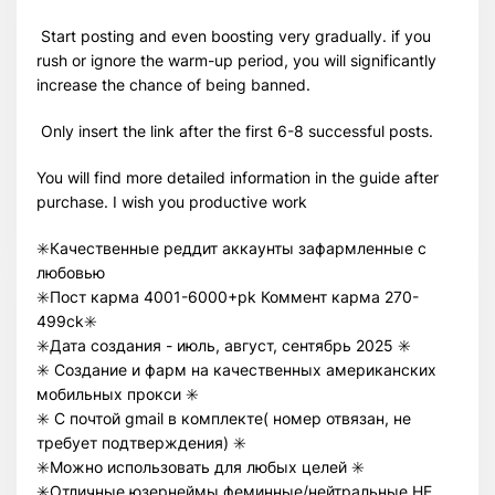
Start posting and even boosting very gradually. if you
rush or ignore the warm-up period, you will significantly
increase the chance of being banned.
Only insert the link after the first 6-8 successful posts.
You will find more detailed information in the guide after
purchase. I wish you productive work
✳️Качественные реддит аккаунты зафармленные с
любовью
✳️Пост карма 4001-6000+pk Коммент карма 270-
499ck✳️
✳️Дата создания - июль, август, сентябрь 2025 ✳️
✳️ Создание и фарм на качественных американских
Всего позиций в корзине
мобильных прокси ✳️
Всего товара в корзине
(шт)
✳️ С почтой gmail в комплекте( номер отвязан, не
Сумма к оплате (без скидок)
$
требует подтверждения) ✳️
✳️Можно использовать для любых целей ✳️
✳️Отличные юзернеймы феминные/нейтральные НЕ