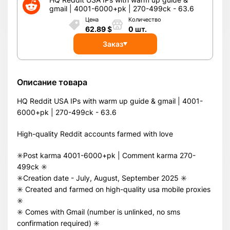
gmail | 4001-6000+pk | 270-499ck - 63.6
Цена
Количество
62.89
$
0
шт.
Заказ
Описание товара
HQ Reddit USA IPs with warm up guide & gmail | 4001-
6000+pk | 270-499ck - 63.6
High-quality Reddit accounts farmed with love
✳️Post karma 4001-6000+pk | Comment karma 270-
499ck ✳️
✳️Creation date - July, August, September 2025 ✳️
✳️ Created and farmed on high-quality usa mobile proxies
✳️
✳️ Comes with Gmail (number is unlinked, no sms
confirmation required) ✳️