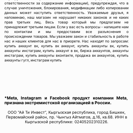
ответственности за содержание информации), предупреждая, что в
случае уничтожения, блокирования, модификации либо копировании
данных может наступить ответственность. Уважаемые друзья, я
напоминаю, наш магазин не нарушает никаких законов и не каких
прав третьих лиц. Весь товар который мы предлагаем не
принадлежит третьим лицам. Если у вас есть вопросы - напишите нам
по контактам и мы предоставим все разъяснения о
происхождении товаров. Мы уважаем закон и стабильность в работе
нас и наших клиентов для нас в приорете. Нас находят по запросам:
купить аккаунт вк, купить вк аккаунт, купить аккаунты вк, купить
аккаунты инстаграм, купить аккаунт в вк, биржа аккаунтов, аккаунты
инстаграм, купить аккаунты вконтакте, продажа вк аккаунтов, купить
аккаунты гугл, инстаграм купить
*Meta, Instagram и Facebook продукт компании Meta,
признана экстремистской организацией в России.
ООО “Ай Ти Инвест”, Кыргызская республика, город Бишкек,
Первомайский район, пр. Чынгыз Айтматов, д.16, кв.68. ИНН в
Кыргызской республике: 02405202310226.