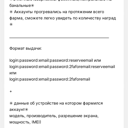
банальные✳️
✳️ Аккаунты прогревались на протяжении всего
фарма, сможете легко увидеть по количеству наград
✳️
__________________________________________________________
Формат выдачи:
login:password:email:password:reserveemail или
login:password:email:password:2faforemail:reserveemail
или
login:password:email:password:2faforemail
+
✳️ данные об устройстве на котором фармился
аккаунт✳️
модель, производитель, разрешение экрана,
мощность, IMEI)