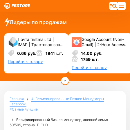
Лидеры по продажам
Почта firstmail.ltd |
Google Account (Non-
IMAP | Трастовая зона
Gmail) | 2-Hour Access.
.COM ❗️ Новые, Чистые
0.66
руб.
1841
шт.
14.00
руб.
❗️ С реальными
1759
шт.
логинами | ☑️
Перейти к товару
Специально для ФБ/
Перейти к товару
инст ☑️ и прочих
сервисов\соц.сетей.
Главная
4. Верифицированные Бизнес Менеджеры
Facebook.
#Самые лучшие
Верифицированный бизнес менеджер, дневной лимит
50/50$, страна IT. OLD.