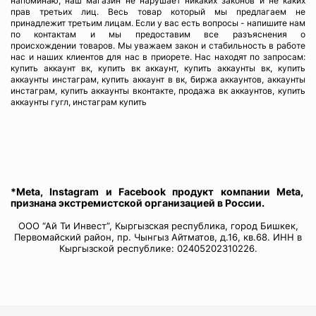
напоминаю, наш магазин не нарушает никаких законов и не каких
прав третьих лиц. Весь товар который мы предлагаем не
принадлежит третьим лицам. Если у вас есть вопросы - напишите нам
по контактам и мы предоставим все разъяснения о
происхождении товаров. Мы уважаем закон и стабильность в работе
нас и наших клиентов для нас в приорете. Нас находят по запросам:
купить аккаунт вк, купить вк аккаунт, купить аккаунты вк, купить
аккаунты инстаграм, купить аккаунт в вк, биржа аккаунтов, аккаунты
инстаграм, купить аккаунты вконтакте, продажа вк аккаунтов, купить
аккаунты гугл, инстаграм купить
*Meta, Instagram и Facebook продукт компании Meta,
признана экстремистской организацией в России.
ООО “Ай Ти Инвест”, Кыргызская республика, город Бишкек,
Первомайский район, пр. Чынгыз Айтматов, д.16, кв.68. ИНН в
Кыргызской республике: 02405202310226.