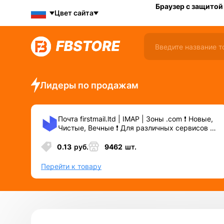
Браузер с защитой
Цвет сайта
Лидеры по продажам
Почта firstmail.ltd | IMAP | Зоны .com ❗️ Новые,
Чистые, Вечные ❗️ Для различных сервисов и
соц.сетей.
0.13
руб.
9462
шт.
Перейти к товару