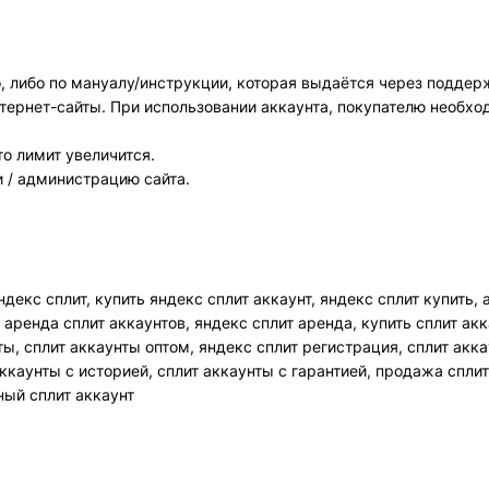
, либо по мануалу/инструкции, которая выдаётся через поддер
нтернет-сайты. При использовании аккаунта, покупателю необх
Всего позиций в корзине
то лимит увеличится.
Всего товара в корзине
(шт)
 / администрацию сайта.
Сумма к оплате (без скидок)
$
ндекс сплит, купить яндекс сплит аккаунт, яндекс сплит купить,
ь, аренда сплит аккаунтов, яндекс сплит аренда, купить сплит ак
ты, сплит аккаунты оптом, яндекс сплит регистрация, сплит акк
ккаунты с историей, сплит аккаунты с гарантией, продажа сплит
ный сплит аккаунт