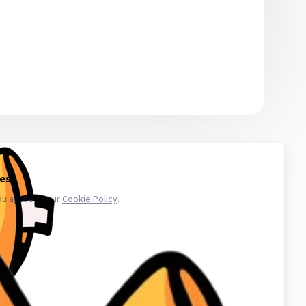
 то количество, которое сможете использовать в ближайшее
икают проблемы с аккаунтами - обратитесь в поддержку. Магазин
.ru в свою очередь, покупает услуги информационного доступа,
ае уничтожения, блокирования, модификации либо копировании
третьих лиц. Весь товар который мы предлагаем не принадлежит
важаем закон и стабильность в работе нас и наших клиентов для
аунт в вк, биржа аккаунтов, аккаунты инстаграм, купить аккаунты