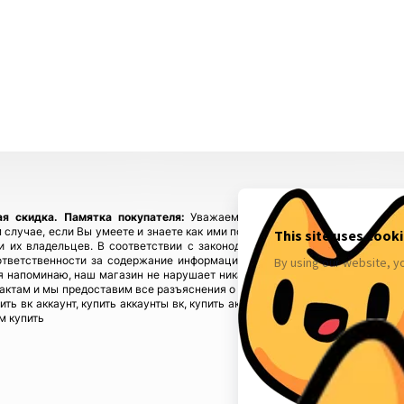
ая скидка.
Памятка покупателя:
Уважаемые покупатели, приобретайте
 случае, если Вы умеете и знаете как ими пользоваться! Если у Вас возн
ы и их владельцев. В соответствии с законодательством! Магазин fbstore
ответственности за содержание информации), предупреждая, что в случ
 напоминаю, наш магазин не нарушает никаких законов и не каких прав 
тактам и мы предоставим все разъяснения о происхождении товаров. Мы у
пить вк аккаунт, купить аккаунты вк, купить аккаунты инстаграм, купить акк
м купить