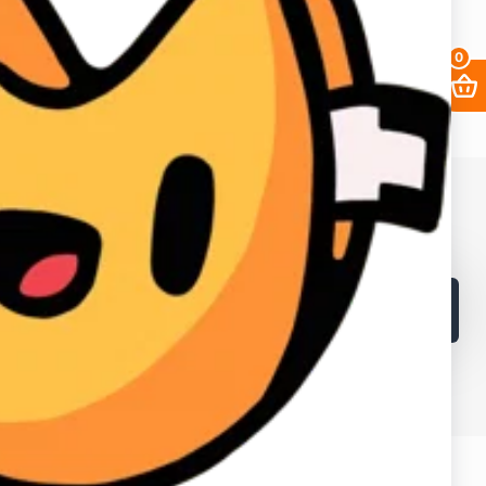
0
68. ИНН в Кыргызской республике: 02405202310226.
в и лайков
2fa
Заработать
Кабинет поставщика
Браузеры
Как получать выгоднее?
Контакты
Поддержка магазина