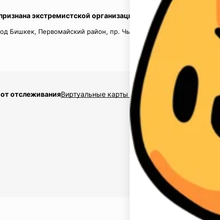
 признана экстремистской организацией в России.
од Бишкек, Первомайский район, пр. Чынгыз Айтматов, д.16, кв.
 от отслеживания
Виртуальные карты $2,5
Накрутка подписчико