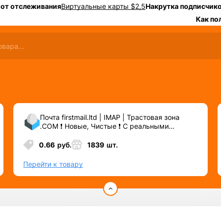
 от отслеживания
Виртуальные карты $2,5
Накрутка подписчико
Как по
Почта firstmail.ltd | IMAP | Трастовая зона
.COM ❗️ Новые, Чистые ❗️ С реальными
логинами | ☑️ Специально для ФБ/инст ☑️ и
прочих сервисов\соц.сетей.
0.66
руб.
1839
шт.
Перейти к товару