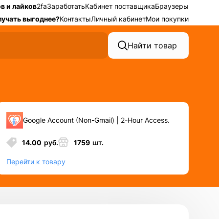
в и лайков
2fa
Заработать
Кабинет поставщика
Браузеры
лучать выгоднее?
Контакты
Личный кабинет
Мои покупки
Найти товар
Google Account (Non-Gmail) | 2-Hour Access.
14.00
руб.
1759
шт.
Перейти к товару