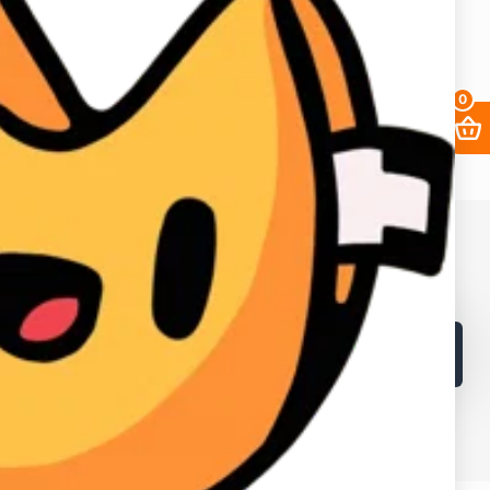
0
68. ИНН в Кыргызской республике: 02405202310226.
в и лайков
2fa
Заработать
Кабинет поставщика
Браузеры
Как получать выгоднее?
Контакты
Поддержка магазина