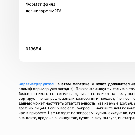
Формат файла:
логин:пароль:2FA
918654
Зарегистрируйтесь
в этом магазине и будет дополнительн
время(например уже сегодня). Покупайте аккаунты только в том
fbstore.ru никого не взламывает, никак не влияет на аккаунт
сортирует по запрашиваемым критериям и продает, (не неся 
данных может наступить ответственность. Уважаемые друзья, я
третьим лицам. Если у вас есть вопросы - напишите нам по кон
нас в приорете. Нас находят по запросам: купить аккаунт вк, ку
вконтакте, продажа вк аккаунтов, купить аккаунты гугл, инстагра