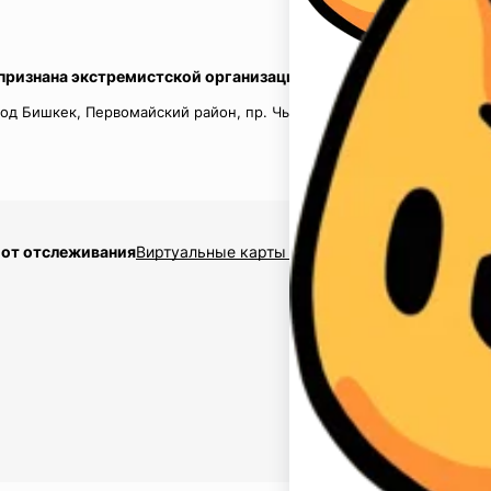
 признана экстремистской организацией в России.
од Бишкек, Первомайский район, пр. Чынгыз Айтматов, д.16, кв.
 от отслеживания
Виртуальные карты $2,5
Накрутка подписчико