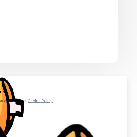
 то количество, которое сможете использовать в ближайшее
икают проблемы с аккаунтами - обратитесь в поддержку. Магазин
.ru в свою очередь, покупает услуги информационного доступа,
ае уничтожения, блокирования, модификации либо копировании
третьих лиц. Весь товар который мы предлагаем не принадлежит
важаем закон и стабильность в работе нас и наших клиентов для
аунт в вк, биржа аккаунтов, аккаунты инстаграм, купить аккаунты