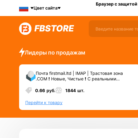
Браузер с защитой
Цвет сайта
Лидеры по продажам
Почта firstmail.ltd | IMAP | Трастовая зона
.COM ❗️ Новые, Чистые ❗️ С реальными
логинами | ☑️ Специально для ФБ/инст ☑️ и
прочих сервисов\соц.сетей.
0.66
руб.
1844
шт.
Перейти к товару