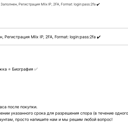
полнен, Регистрация MIix IP, 2FA, Format: login:pass:2fa ✔️
егистрация MIix IP, 2FA, Format: login:pass:2fa ✔️
ожка ⭐ Биография ✅
аса после покупки.
Всего позиций в корзине
ении указанного срока для разрешения спора (в течение одного
Всего товара в корзине
(шт)
каунтам, просто напишите нам и мы решим любой вопрос!
Сумма к оплате (без скидок)
$