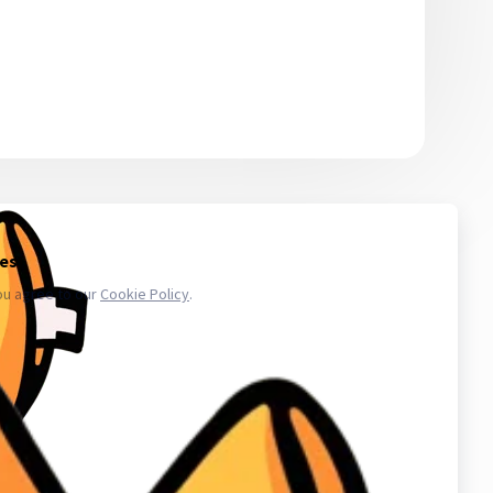
 то количество, которое сможете использовать в ближайшее
икают проблемы с аккаунтами - обратитесь в поддержку. Магазин
.ru в свою очередь, покупает услуги информационного доступа,
ае уничтожения, блокирования, модификации либо копировании
третьих лиц. Весь товар который мы предлагаем не принадлежит
важаем закон и стабильность в работе нас и наших клиентов для
аунт в вк, биржа аккаунтов, аккаунты инстаграм, купить аккаунты