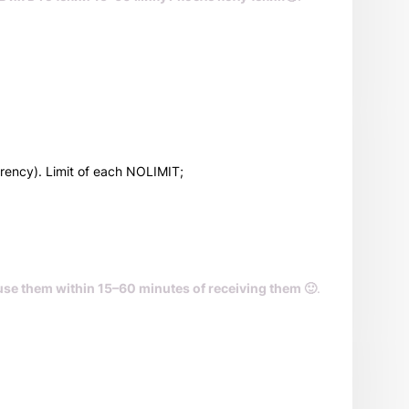
rrency). Limit of each NOLIMIT;
use them within 15–60 minutes of receiving them 🙂
.