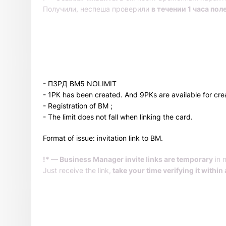
Получили, неспеша проверили
в течении 1 часа пол
- ПЗРД BM5 NOLIMIT
- 1РК has been created. And 9РКs are available for cre
- Registration of BM ;
- The limit does not fall when linking the card.
Format of issue: invitation link to BM.
!* — Business Manager invite links are temporary
in 
Just receive the link,
take your time verifying it within 