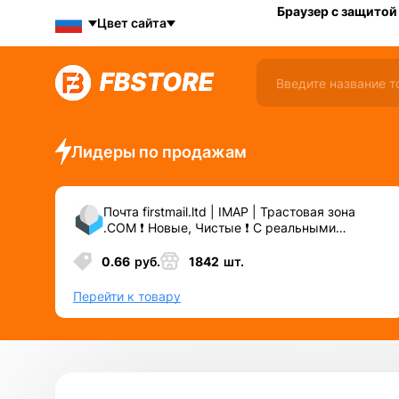
Браузер с защитой
Цвет сайта
Лидеры по продажам
Почта firstmail.ltd | IMAP | Трастовая зона
.COM ❗️ Новые, Чистые ❗️ С реальными
логинами | ☑️ Специально для ФБ/инст ☑️ и
прочих сервисов\соц.сетей.
0.66
руб.
1842
шт.
Перейти к товару