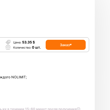
53.35
$
Цена
Заказ
0
шт.
Количество
аждого NOLIMIT;
 их в течении 15-60 минут после получения🙂
.