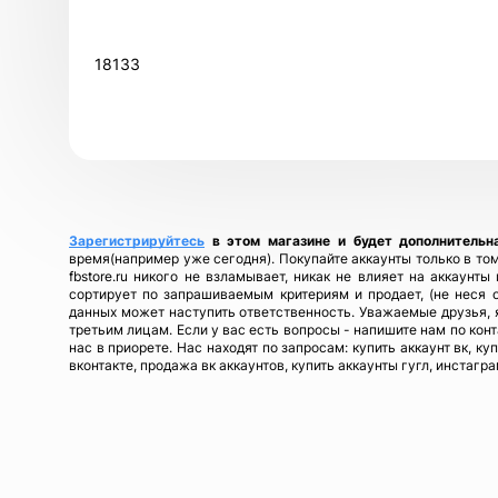
18133
Зарегистрируйтесь
в этом магазине и будет дополнительн
время(например уже сегодня). Покупайте аккаунты только в том
fbstore.ru никого не взламывает, никак не влияет на аккаунт
сортирует по запрашиваемым критериям и продает, (не неся 
данных может наступить ответственность. Уважаемые друзья, я
третьим лицам. Если у вас есть вопросы - напишите нам по кон
нас в приорете. Нас находят по запросам: купить аккаунт вк, ку
вконтакте, продажа вк аккаунтов, купить аккаунты гугл, инстагра