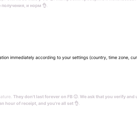
е получения, и норм 👌
.
Всего позиций в корзине
Всего товара в корзине
(шт)
Сумма к оплате (без скидок)
$
ation immediately according to your settings (country, time zone, cu
nature.
They don't last forever on FB 🙂
.
We ask that you verify and 
an hour of receipt, and you're all set 👌
.