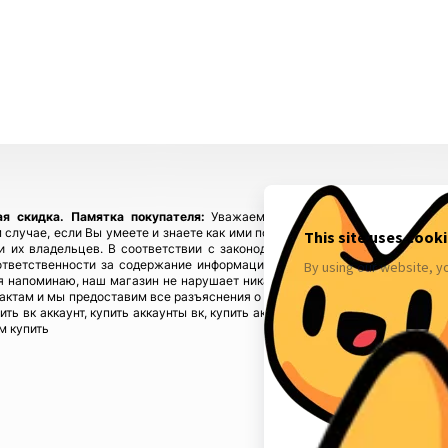
ая скидка.
Памятка покупателя:
Уважаемые покупатели, приобретайте
 случае, если Вы умеете и знаете как ими пользоваться! Если у Вас возн
ы и их владельцев. В соответствии с законодательством! Магазин fbstore
ответственности за содержание информации), предупреждая, что в случ
 напоминаю, наш магазин не нарушает никаких законов и не каких прав 
тактам и мы предоставим все разъяснения о происхождении товаров. Мы у
пить вк аккаунт, купить аккаунты вк, купить аккаунты инстаграм, купить акк
м купить