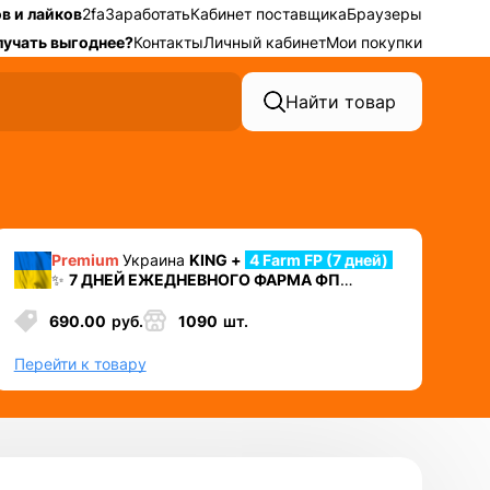
в и лайков
2fa
Заработать
Кабинет поставщика
Браузеры
лучать выгоднее?
Контакты
Личный кабинет
Мои покупки
Найти товар
Premium
Украина
KING +
4 Farm FP (7 дней)
✨
7 ДНЕЙ ЕЖЕДНЕВНОГО ФАРМА ФП
⛔️ УДАЛЕН НОМЕР + 2ФА
+ Cookies + Mail +
Token EAAB
690.00
руб.
1090
шт.
✅ Лучший аккаунт для автозалива или
работы в долгую
Перейти к товару