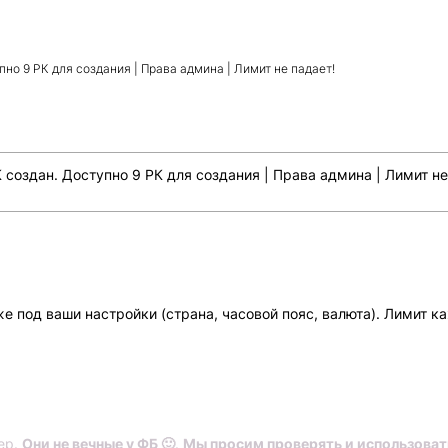
но 9 РК для создания | Права админа | Лимит не падает!
 создан. Доступно 9 РК для создания | Права админа | Лимит не
же под ваши настройки (страна, часовой пояс, валюта). Лимит к
ер.
Они не вечные у ФБ 🙂
.
Мы просим проверять и использовать