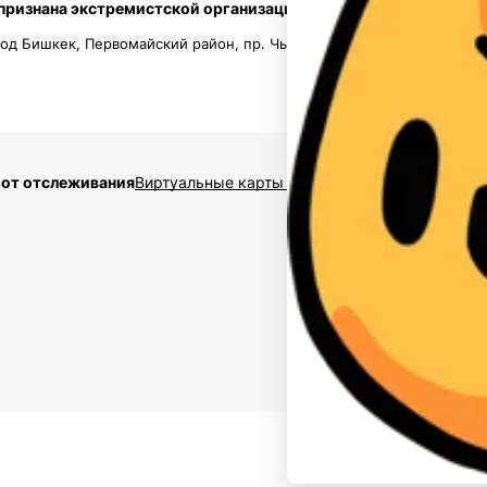
 признана экстремистской организацией в России.
од Бишкек, Первомайский район, пр. Чынгыз Айтматов, д.16, кв.
 от отслеживания
Виртуальные карты $2,5
Накрутка подписчико