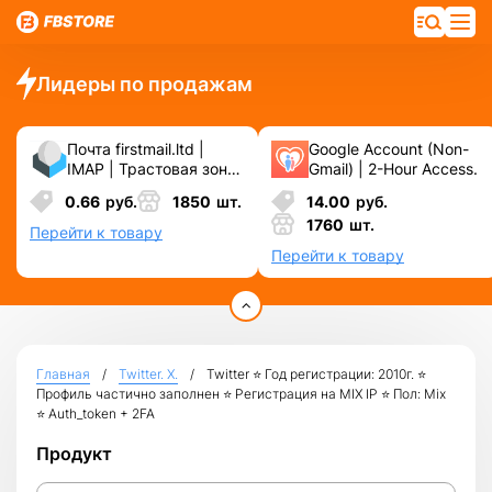
Лидеры по продажам
Почта firstmail.ltd |
Google Account (Non-
IMAP | Трастовая зона
Gmail) | 2-Hour Access.
.COM ❗️ Новые, Чистые
0.66
руб.
1850
шт.
14.00
руб.
❗️ С реальными
1760
шт.
логинами | ☑️
Перейти к товару
Специально для ФБ/
Перейти к товару
инст ☑️ и прочих
сервисов\соц.сетей.
Главная
Twitter. X.
Twitter ⭐ Год регистрации: 2010г. ⭐
Профиль частично заполнен ⭐ Регистрация на MIX IP ⭐ Пол: Mix
⭐ Auth_token + 2FA
Продукт