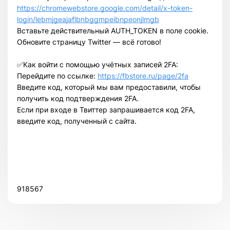
https://chromewebstore.google.com/detail/x-token-
login/lebmjgeajaflbnbggmpeibnpeonjlmgb
Вставьте действительный AUTH_TOKEN в поле cookie.
Обновите страницу Twitter — всё готово!
✅Как войти с помощью учётных записей 2FA:
Перейдите по ссылке:
https://fbstore.ru/page/2fa
Введите код, который мы вам предоставили, чтобы
получить код подтверждения 2FA.
Всего позиций в корзине
Если при входе в Твиттер запрашивается код 2FA,
Всего товара в корзине
(шт)
введите код, полученный с сайта.
Сумма к оплате (без скидок)
$
918567