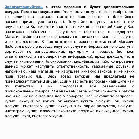
Зарегистрируйтесь
в этом магазине и будет дополнительная
скидка.
Памятка покупателя:
Уважаемые покупатели, приобретайте
то количество, которое сможете использовать в ближайшее
время(например уже сегодня). Покупайте аккаунты только в том
случае, если Вы умеете и знаете как ими пользоваться! Если у Вас
возникают проблемы с аккаунтами - обратитесь в поддержку.
Магазин fbstore.ru никого не взламывает, никак не влияет на аккаунты
и их владельцев. В соответствии с законодательством! Магазин
fbstore.ru в свою очередь, покупает услуги информационного доступа,
сортирует по запрашиваемым критериям и продает, (не неся
ответственности за содержание информации), предупреждая, что в
случае уничтожения, блокирования, модификации либо копировании
данных может наступить ответственность. Уважаемые друзья, я
напоминаю, наш магазин не нарушает никаких законов и не каких
прав третьих лиц. Весь товар который мы предлагаем не
принадлежит третьим лицам. Если у вас есть вопросы - напишите нам
по контактам и мы предоставим все разъяснения о
происхождении товаров. Мы уважаем закон и стабильность в работе
нас и наших клиентов для нас в приорете. Нас находят по запросам:
купить аккаунт вк, купить вк аккаунт, купить аккаунты вк, купить
аккаунты инстаграм, купить аккаунт в вк, биржа аккаунтов, аккаунты
инстаграм, купить аккаунты вконтакте, продажа вк аккаунтов, купить
аккаунты гугл, инстаграм купить