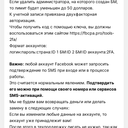
Если удалить администратора, на которого создан БМ,
то лимит будет уменьшен до 50 долларов.
К учетной записи привязана двухфакторная
авторизация.
Чтобы получить код с помощью ключа, вы должны
воспользоваться этим сайтом https://fbcpa.pro/tools-
2fa/
Формат аккаунтов:
логин:пароль:страна:ID 1 БМ:ID 2 БМ:ID аккаунта:2FA.
Важно:
любой аккаунт Facebook может запросить
подтверждение по SMS при входе или в процессе
работы.
Это считается нормальным явлением.
Подтвердить
его можно при помощи своего номера или сервисов
SMS-активаций.
Мы не будем вам возвращать деньги или делать
замену в следующих случаях:
Если вы изменили любые данные на аккаунте, то
аккаунт уже принадлежит вам!
После этого в техподдержку писать не нужно, так-как