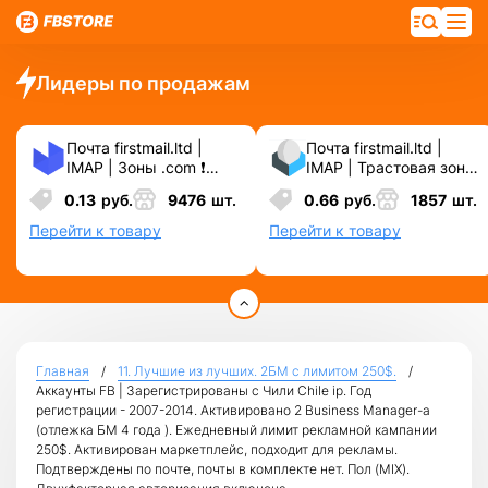
Лидеры по продажам
Почта firstmail.ltd |
Почта firstmail.ltd |
IMAP | Зоны .com ❗️
IMAP | Трастовая зона
Новые, Чистые,
.COM ❗️ Новые, Чистые
0.13
руб.
9476
шт.
0.66
руб.
1857
шт.
Вечные ❗️ Для
❗️ С реальными
различных сервисов и
логинами | ☑️
Перейти к товару
Перейти к товару
соц.сетей.
Специально для ФБ/
инст ☑️ и прочих
сервисов\соц.сетей.
Главная
11. Лучшие из лучших. 2БМ c лимитом 250$.
Аккаунты FB | Зарегистрированы с Чили Chile ip. Год
регистрации - 2007-2014. Активировано 2 Business Manager-а
(отлежка БМ 4 года ). Ежедневный лимит рекламной кампании
250$. Активирован маркетплейс, подходит для рекламы.
Подтверждены по почте, почты в комплекте нет. Пол (MIX).