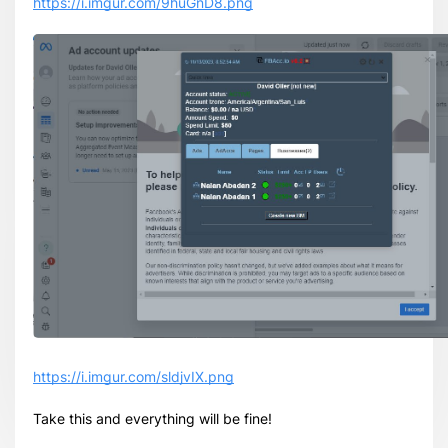
https://i.imgur.com/9huGnD8.png
https://i.imgur.com/sldjvIX.png
Take this and everything will be fine!