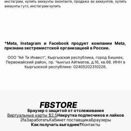
инстаграм, купить аккаунты вконтакте, продажа вк аккаунтов, купить
аккаунты гугл, инстаграм купить
*Meta, Instagram и Facebook продукт компании Meta,
признана экстремистской организацией в России.
ООО “Ай Ти Инвест”, Кыргызская республика, город Бишкек,
Первомайский район, пр. Чынгыз Айтматов, д.16, кв.68. ИНН в
Кыргызской республике: 02405202310226.
Браузер с защитой от отслеживания
Виртуальные карты $2,5
Накрутка подписчиков и лайков
2fa
Заработать
Кабинет поставщика
Браузеры
Как получать выгоднее?
Контакты