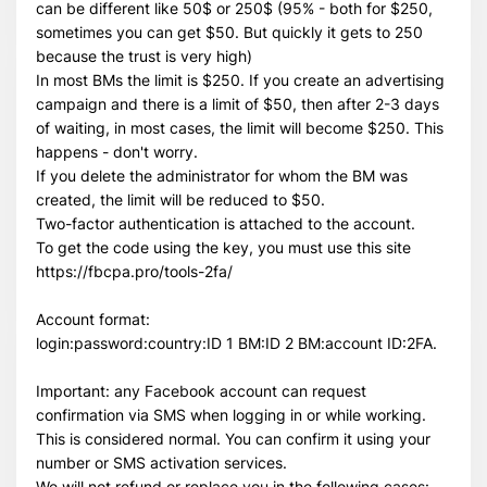
can be different like 50$ or 250$ (95% - both for $250,
sometimes you can get $50. But quickly it gets to 250
because the trust is very high)
In most BMs the limit is $250. If you create an advertising
campaign and there is a limit of $50, then after 2-3 days
of waiting, in most cases, the limit will become $250. This
happens - don't worry.
If you delete the administrator for whom the BM was
created, the limit will be reduced to $50.
Two-factor authentication is attached to the account.
To get the code using the key, you must use this site
https://fbcpa.pro/tools-2fa/
Всего позиций в корзине
Всего товара в корзине
(шт)
Account format:
Сумма к оплате (без скидок)
$
login:password:country:ID 1 BM:ID 2 BM:account ID:2FA.
Important: any Facebook account can request
confirmation via SMS when logging in or while working.
This is considered normal. You can confirm it using your
number or SMS activation services.
We will not refund or replace you in the following cases: