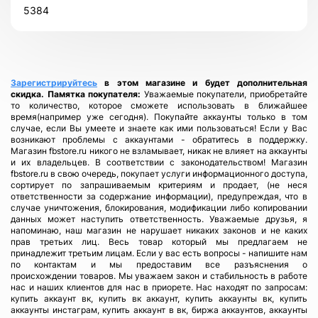
5384
Зарегистрируйтесь
в этом магазине и будет дополнительная
скидка.
Памятка покупателя:
Уважаемые покупатели, приобретайте
то количество, которое сможете использовать в ближайшее
время(например уже сегодня). Покупайте аккаунты только в том
случае, если Вы умеете и знаете как ими пользоваться! Если у Вас
возникают проблемы с аккаунтами - обратитесь в поддержку.
Магазин fbstore.ru никого не взламывает, никак не влияет на аккаунты
и их владельцев. В соответствии с законодательством! Магазин
fbstore.ru в свою очередь, покупает услуги информационного доступа,
сортирует по запрашиваемым критериям и продает, (не неся
ответственности за содержание информации), предупреждая, что в
случае уничтожения, блокирования, модификации либо копировании
данных может наступить ответственность. Уважаемые друзья, я
напоминаю, наш магазин не нарушает никаких законов и не каких
прав третьих лиц. Весь товар который мы предлагаем не
принадлежит третьим лицам. Если у вас есть вопросы - напишите нам
по контактам и мы предоставим все разъяснения о
происхождении товаров. Мы уважаем закон и стабильность в работе
нас и наших клиентов для нас в приорете. Нас находят по запросам:
купить аккаунт вк, купить вк аккаунт, купить аккаунты вк, купить
аккаунты инстаграм, купить аккаунт в вк, биржа аккаунтов, аккаунты