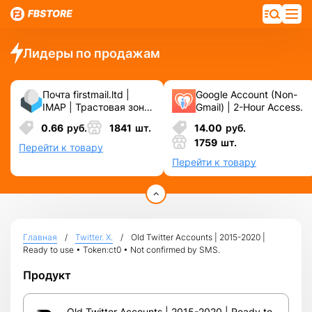
Лидеры по продажам
Почта firstmail.ltd |
Google Account (Non-
IMAP | Трастовая зона
Gmail) | 2-Hour Access.
.COM ❗️ Новые, Чистые
0.66
руб.
1841
шт.
14.00
руб.
❗️ С реальными
1759
шт.
логинами | ☑️
Перейти к товару
Специально для ФБ/
Перейти к товару
инст ☑️ и прочих
сервисов\соц.сетей.
Главная
Twitter. X.
Old Twitter Accounts | 2015-2020 |
Ready to use • Token:ct0 • Not confirmed by SMS.
Продукт
Old Twitter Accounts | 2015-2020 | Ready to