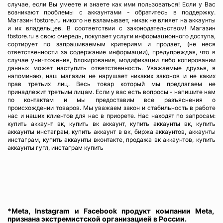
случае, если Вы умеете и знаете как ими пользоваться! Если у Вас
возникают проблемы с аккаунтами - обратитесь в поддержку.
Магазин fbstore.ru никого не взламывает, никак не влияет на аккаунты
и их владельцев. В соответствии с законодательством! Магазин
fbstore.ru в свою очередь, покупает услуги информационного доступа,
сортирует по запрашиваемым критериям и продает, (не неся
ответственности за содержание информации), предупреждая, что в
случае уничтожения, блокирования, модификации либо копировании
данных может наступить ответственность. Уважаемые друзья, я
напоминаю, наш магазин не нарушает никаких законов и не каких
прав третьих лиц. Весь товар который мы предлагаем не
принадлежит третьим лицам. Если у вас есть вопросы - напишите нам
по контактам и мы предоставим все разъяснения о
происхождении товаров. Мы уважаем закон и стабильность в работе
нас и наших клиентов для нас в приорете. Нас находят по запросам:
купить аккаунт вк, купить вк аккаунт, купить аккаунты вк, купить
аккаунты инстаграм, купить аккаунт в вк, биржа аккаунтов, аккаунты
инстаграм, купить аккаунты вконтакте, продажа вк аккаунтов, купить
аккаунты гугл, инстаграм купить
*Meta, Instagram и Facebook продукт компании Meta,
признана экстремистской организацией в России.