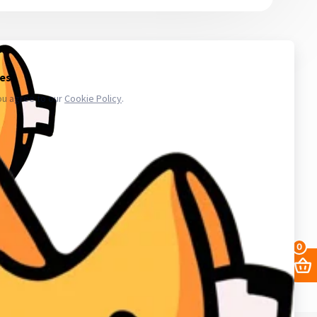
 то количество, которое сможете использовать в ближайшее
икают проблемы с аккаунтами - обратитесь в поддержку. Магазин
.ru в свою очередь, покупает услуги информационного доступа,
ае уничтожения, блокирования, модификации либо копировании
третьих лиц. Весь товар который мы предлагаем не принадлежит
важаем закон и стабильность в работе нас и наших клиентов для
аунт в вк, биржа аккаунтов, аккаунты инстаграм, купить аккаунты
0
68. ИНН в Кыргызской республике: 02405202310226.