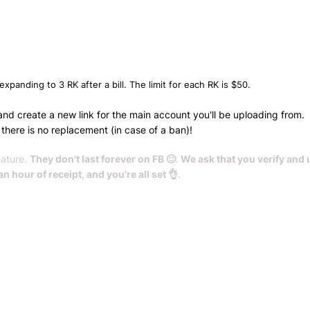
Всего позиций в корзине
Всего товара в корзине
(шт)
Сумма к оплате (без скидок)
$
xpanding to 3 RK after a bill. The limit for each RK is $50.
k and create a new link for the main account you'll be uploading from.
there is no replacement (in case of a ban)!
nature.
They don't last forever on FB 🙂
.
We ask that you verify and 
an hour of receipt, and you're all set 👌
.