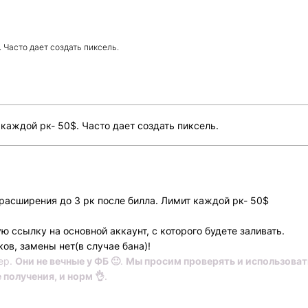
 Часто дает создать пиксель.
каждой рк- 50$. Часто дает создать пиксель.
асширения до 3 рк после билла. Лимит каждой рк- 50$
 ссылку на основной аккаунт, с которого будете заливать.
ов, замены нет(в случае бана)!
ер.
Они не вечные у ФБ 🙂
.
Мы просим проверять и использовать
е получения, и норм 👌
.