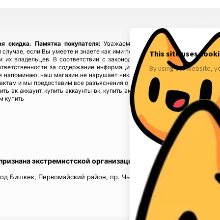
ая скидка.
Памятка покупателя:
Уважаемые покупатели, приобретайте
 случае, если Вы умеете и знаете как ими пользоваться! Если у Вас возн
ы и их владельцев. В соответствии с законодательством! Магазин fbstore
ответственности за содержание информации), предупреждая, что в случ
 напоминаю, наш магазин не нарушает никаких законов и не каких прав 
тактам и мы предоставим все разъяснения о происхождении товаров. Мы у
пить вк аккаунт, купить аккаунты вк, купить аккаунты инстаграм, купить акк
м купить
 признана экстремистской организацией в России.
од Бишкек, Первомайский район, пр. Чынгыз Айтматов, д.16, кв.