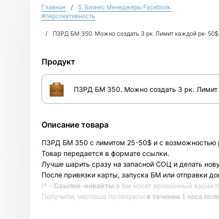
Главная
5. Бизнес Менеджеры Facebook.
#перспективность
ПЗРД БМ 350. Можно создать 3 рк. Лимит каждой рк- 50$.
Продукт
ПЗРД БМ 350. Можно создать 3 рк. Лимит 
Описание товара
ПЗРД БМ 350 с лимитом 25-50$ и с возможностью р
Товар передается в формате ссылки.
Лучше шарить сразу на запасной СОЦ и делать новую
После привязки карты, запуска БМ или отправки док
!* -
Ссылки-инвайты
в бм носят временный характ
Получили, неспеша проверили
в течении 1 часа пол