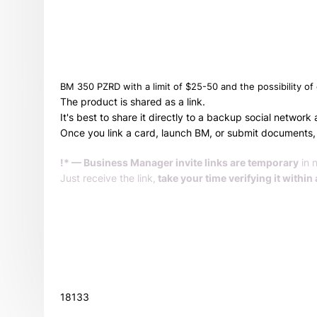
BM 350 PZRD with a limit of $25-50 and the possibility of e
The product is shared as a link.
It's best to share it directly to a backup social networ
Once you link a card, launch BM, or submit documents, 
!* — Business Manager invite links are temporary
in 
Just receive the link,
take your time verifying it within 
18133