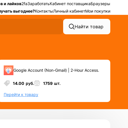
в и лайков
2fa
Заработать
Кабинет поставщика
Браузеры
лучать выгоднее?
Контакты
Личный кабинет
Мои покупки
Найти товар
Google Account (Non-Gmail) | 2-Hour Access.
14.00
руб.
1759
шт.
Перейти к товару