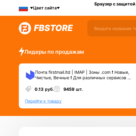
Браузер с защитой
Цвет сайта
Лидеры по продажам
Почта firstmail.ltd | IMAP | Зоны .com ❗️ Новые,
Чистые, Вечные ❗️ Для различных сервисов и
соц.сетей.
0.13
руб.
9459
шт.
Перейти к товару