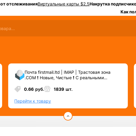
 от отслеживания
Виртуальные карты $2,5
Накрутка подписчико
Как по
Почта firstmail.ltd | IMAP | Трастовая зона
.COM ❗️ Новые, Чистые ❗️ С реальными
логинами | ☑️ Специально для ФБ/инст ☑️ и
прочих сервисов\соц.сетей.
0.66
руб.
1839
шт.
Перейти к товару