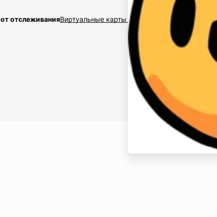
 от отслеживания
Виртуальные карты $2,5
Накрутка подписчико