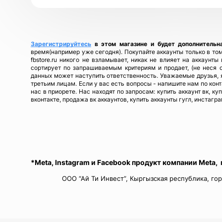
Зарегистрируйтесь
в этом магазине и будет дополнительн
время(например уже сегодня). Покупайте аккаунты только в том
fbstore.ru никого не взламывает, никак не влияет на аккаунт
сортирует по запрашиваемым критериям и продает, (не неся 
данных может наступить ответственность. Уважаемые друзья, я
третьим лицам. Если у вас есть вопросы - напишите нам по кон
нас в приорете. Нас находят по запросам: купить аккаунт вк, ку
вконтакте, продажа вк аккаунтов, купить аккаунты гугл, инстагра
*Meta, Instagram и Facebook продукт компании Meta,
ООО “Ай Ти Инвест”, Кыргызская республика, гор