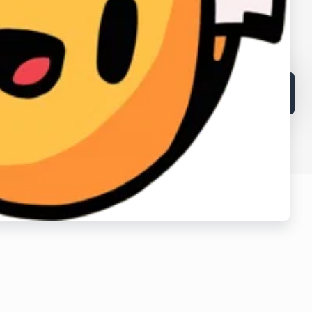
в и лайков
2fa
Заработать
Кабинет поставщика
Браузеры
Как получать выгоднее?
Контакты
Поддержка магазина