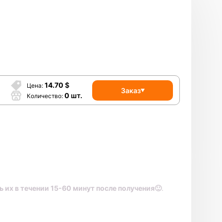
14.70
$
Цена
Заказ
0
шт.
Количество
 их в течении 15-60 минут после получения🙂
.