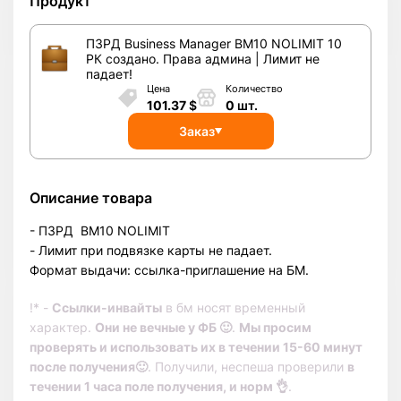
Продукт
ПЗРД Business Manager BM10 NOLIMIT 10
РК созданo. Права админа | Лимит не
падает!
Цена
Количество
101.37
$
0
шт.
Заказ
Описание товара
- ПЗРД BM10 NOLIMIT
- Лимит при подвязке карты не падает.
Формат выдачи: ссылка-приглашение на БМ.
!* -
Ссылки-инвайты
в бм носят временный
характер.
Они не вечные у ФБ 🙂
.
Мы просим
проверять и использовать их в течении 15-60 минут
после получения🙂
. Получили, неспеша проверили
в
течении 1 часа поле получения, и норм 👌
.