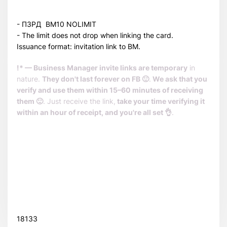
- ПЗРД BM10 NOLIMIT
- The limit does not drop when linking the card.
Issuance format: invitation link to BM.
!* — Business Manager invite links are temporary
in
nature.
They don't last forever on FB 🙂
.
We ask that you
verify and use them within 15–60 minutes of receiving
them 🙂
. Just receive the link,
take your time verifying it
within an hour of receipt, and you're all set 👌
.
Всего позиций в корзине
Всего товара в корзине
(шт)
Сумма к оплате (без скидок)
$
18133