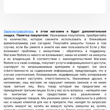
Зарегистрируйтесь
в этом магазине и будет дополнительная
скидка.
Памятка покупателя:
Уважаемые покупатели, приобретайте
то количество, которое сможете использовать в ближайшее
время(например уже сегодня). Покупайте аккаунты только в том
случае, если Вы умеете и знаете как ими пользоваться! Если у Вас
возникают проблемы с аккаунтами - обратитесь в поддержку.
Магазин fbstore.ru никого не взламывает, никак не влияет на аккаунты
и их владельцев. В соответствии с законодательством! Магазин
fbstore.ru в свою очередь, покупает услуги информационного доступа,
сортирует по запрашиваемым критериям и продает, (не неся
ответственности за содержание информации), предупреждая, что в
случае уничтожения, блокирования, модификации либо копировании
данных может наступить ответственность. Уважаемые друзья, я
напоминаю, наш магазин не нарушает никаких законов и не каких
прав третьих лиц. Весь товар который мы предлагаем не
принадлежит третьим лицам. Если у вас есть вопросы - напишите нам
по контактам и мы предоставим все разъяснения о
происхождении товаров. Мы уважаем закон и стабильность в работе
нас и наших клиентов для нас в приорете. Нас находят по запросам:
купить аккаунт вк, купить вк аккаунт, купить аккаунты вк, купить
аккаунты инстаграм, купить аккаунт в вк, биржа аккаунтов, аккаунты