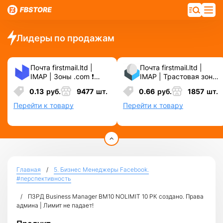
Лидеры по продажам
Почта firstmail.ltd |
Почта firstmail.ltd |
IMAP | Зоны .com ❗️
IMAP | Трастовая зона
Новые, Чистые,
.COM ❗️ Новые, Чистые
0.13
руб.
9477
шт.
0.66
руб.
1857
шт.
Вечные ❗️ Для
❗️ С реальными
различных сервисов и
логинами | ☑️
Перейти к товару
Перейти к товару
соц.сетей.
Специально для ФБ/
инст ☑️ и прочих
сервисов\соц.сетей.
Главная
5. Бизнес Менеджеры Facebook.
#перспективность
ПЗРД Business Manager BM10 NOLIMIT 10 РК созданo. Права
админа | Лимит не падает!